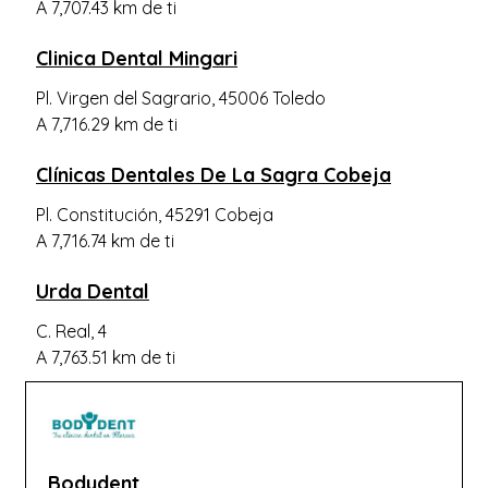
A 7,707.43 km de ti
Cuerva
Clinica Dental Mingari
Argés
Pl. Virgen del Sagrario, 45006 Toledo
Nambroca
A 7,716.29 km de ti
Valmojado
Clínicas Dentales De La Sagra Cobeja
Santa Olalla
Pl. Constitución, 45291 Cobeja
Navahermosa
A 7,716.74 km de ti
Los Yébenes
Urda Dental
Seseña Nuevo
C. Real, 4
Madridejos
A 7,763.51 km de ti
Recas
Magán
El Puente del Arzobispo
Casarrubios del Monte
Bodydent