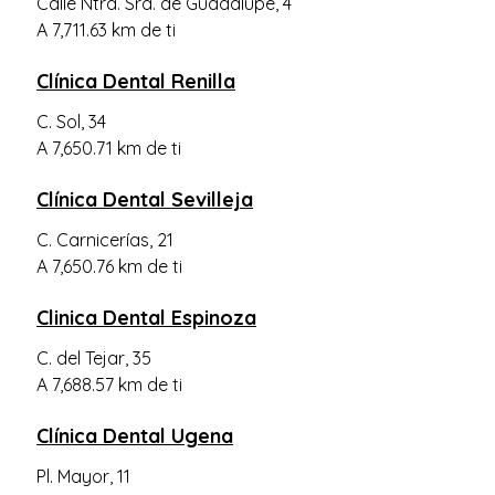
Calle Ntra. Sra. de Guadalupe, 4
Ugena
A 7,711.63 km de ti
Calera y Chozas
Clínica Dental Renilla
Urda
El Carpio de Tajo
C. Sol, 34
A 7,650.71 km de ti
Numancia de la Sagra
Villafranca de los Caballeros
Clínica Dental Sevilleja
El Viso de San Juan
C. Carnicerías, 21
A 7,650.76 km de ti
Escalona
Méntrida
Clinica Dental Espinoza
Miguel Esteban
C. del Tejar, 35
Yepes
A 7,688.57 km de ti
Yuncler
Clínica Dental Ugena
La Puebla de Almoradiel
Pl. Mayor, 11
Cobeja