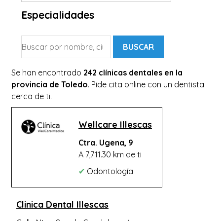
Seseña
Especialidades
Fuensalida
Quintanar de la Orden
BUSCAR
Bargas
Se han encontrado
Ocaña
242 clínicas dentales en la
provincia de Toledo
. Pide cita online con un dentista
Olías del Rey
cerca de ti.
Sonseca
Villacañas
Wellcare Illescas
Esquivias
Ctra. Ugena, 9
A 7,711.30 km de ti
Yuncos
✔
Odontología
La Puebla de Montalbán
Consuegra
Clinica Dental Illescas
Corral de Almaguer