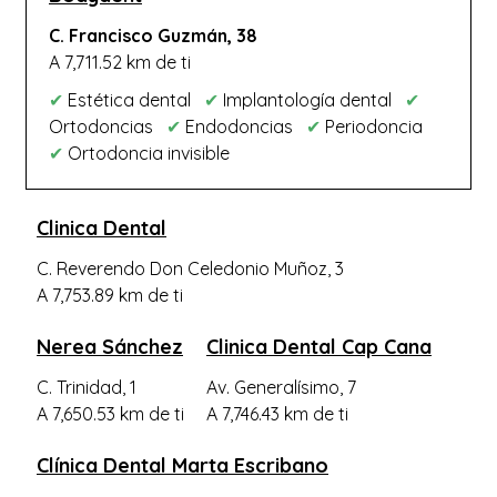
Villaluenga de la Sagra
C. Francisco Guzmán, 38
A 7,711.52 km de ti
Villanueva de Alcardet
✔
Estética dental
✔
Implantología dental
✔
Castillo de Bayuela
Ortodoncias
✔
Endodoncias
✔
Periodoncia
Alcaudete de la Jara
✔
Ortodoncia invisible
Villarrubia de Santiago
Villaseca de la Sagra
Clinica Dental
La Guardia
C. Reverendo Don Celedonio Muñoz, 3
Mocejón
A 7,753.89 km de ti
Cobisa
Nerea Sánchez
Clinica Dental Cap Cana
San Pablo de los Montes
C. Trinidad, 1
Av. Generalísimo, 7
Gálvez
A 7,650.53 km de ti
A 7,746.43 km de ti
Añover de Tajo
Clínica Dental Marta Escribano
Las Ventas Con Peña Aguilera