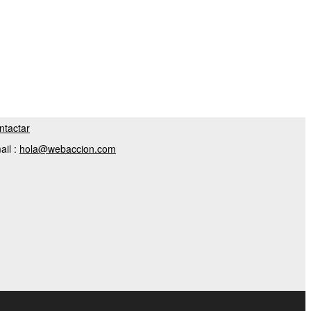
ntactar
ail :
hola@webaccion.com