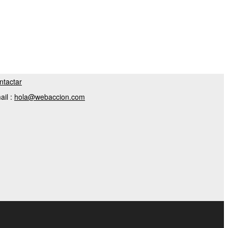
ntactar
ail :
hola@webaccion.com