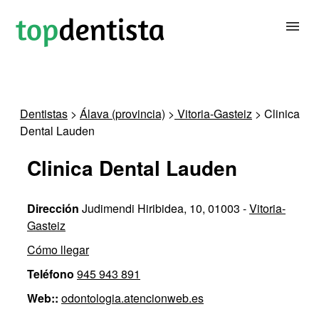
BUSCAR DENTISTA
Dentistas
>
Álava (provincia)
>
Vitoria-Gasteiz
> Clinica
Dental Lauden
PARA CLÍNICAS DENTALES
Clinica Dental Lauden
CONTACTAR
Dirección
Judimendi Hiribidea, 10, 01003 -
Vitoria-
Gasteiz
Cómo llegar
Teléfono
945 943 891
Web::
odontologia.atencionweb.es