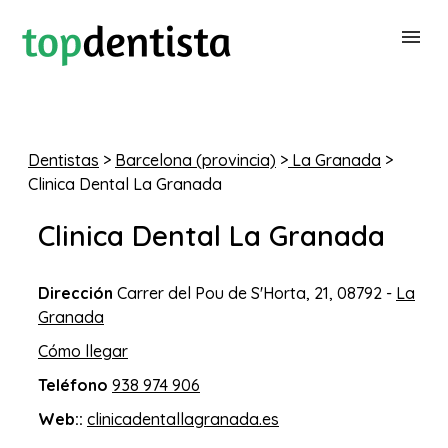
BUSCAR DENTISTA
Dentistas
>
Barcelona (provincia)
>
La Granada
>
Clinica Dental La Granada
PARA CLÍNICAS DENTALES
Clinica Dental La Granada
CONTACTAR
Dirección
Carrer del Pou de S'Horta, 21, 08792 -
La
Granada
Cómo llegar
Teléfono
938 974 906
Web::
clinicadentallagranada.es