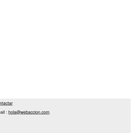
ntactar
ail :
hola@webaccion.com