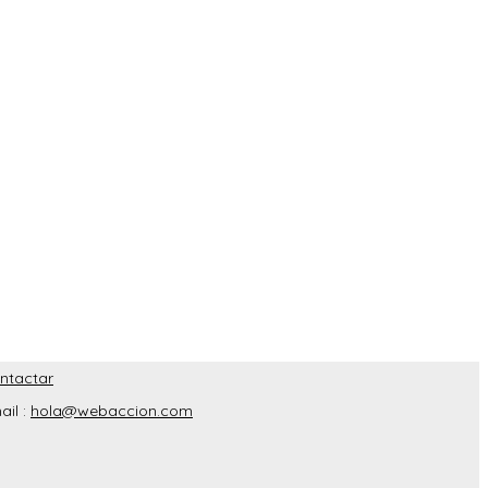
ntactar
ail :
hola@webaccion.com