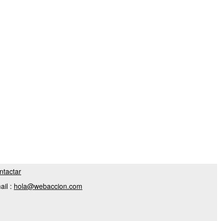
ntactar
ail :
hola@webaccion.com