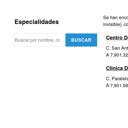
Se han enc
Especialidades
invisible), c
Centro D
BUSCAR
C. San An
A 7,901.32
Clinica 
C. Paralel
A 7,901.58