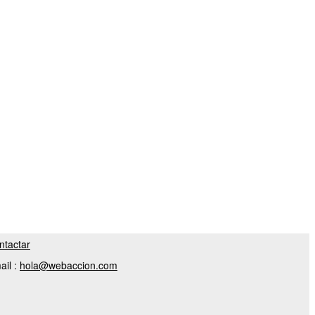
ntactar
ail :
hola@webaccion.com