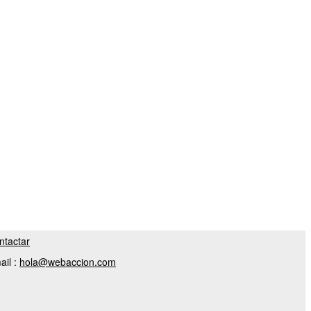
ntactar
ail :
hola@webaccion.com