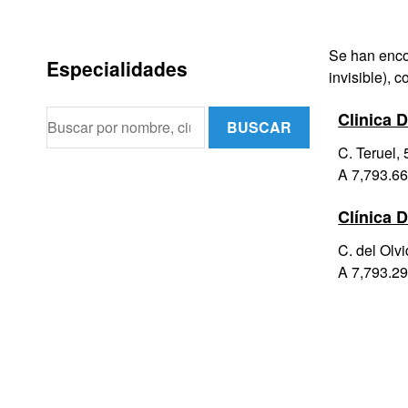
Se han enc
Especialidades
invisible), c
Clinica 
BUSCAR
C. Teruel, 
A 7,793.66
Clínica 
C. del Olvi
A 7,793.29