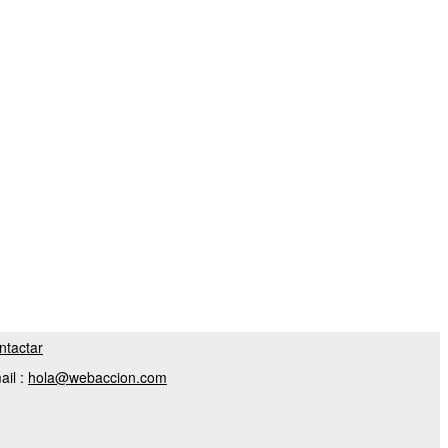
ntactar
ail :
hola@webaccion.com