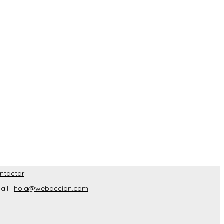
ntactar
ail :
hola@webaccion.com