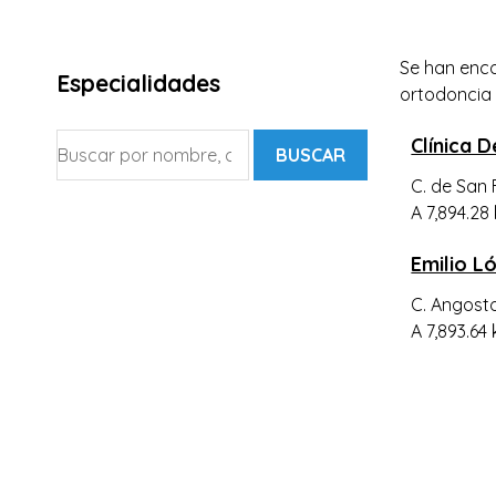
Se han enc
Especialidades
ortodoncia i
Clínica 
BUSCAR
C. de San 
A 7,894.28
Emilio L
C. Angosto
A 7,893.64 