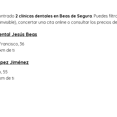
ontrado
2 clínicas dentales en Beas de Segura
. Puedes fil
nvisible), concertar una cita online o consultar los precios de 
Dental Jesús Beas
Francisco, 36
 km de ti
ópez Jiménez
, 55
km de ti