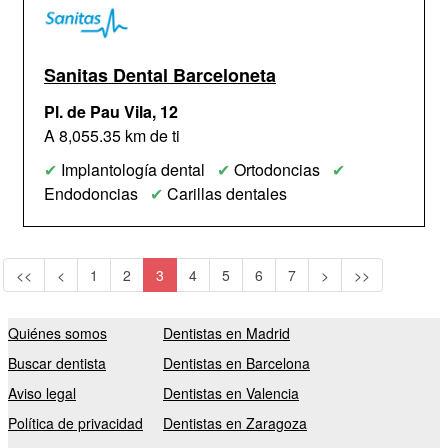
Sanitas Dental Barceloneta
Pl. de Pau Vila, 12
A 8,055.35 km de ti
✔
Implantología dental
✔
Ortodoncias
✔
Endodoncias
✔
Carillas dentales
<<
<
1
2
3
4
5
6
7
>
>>
Quiénes somos
Dentistas en Madrid
Buscar dentista
Dentistas en Barcelona
Aviso legal
Dentistas en Valencia
Política de privacidad
Dentistas en Zaragoza