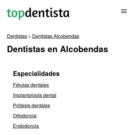
Dentistas
>
Dentistas Alcobendas
BUSCAR DENTISTA
Dentistas en Alcobendas
PARA CLÍNICAS DENTALES
Especialidades
CONTACTAR
Férulas dentales
Implantología dental
Prótesis dentales
Ortodoncia
Endodoncia