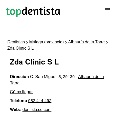
BUSCAR DENTISTA
Dentistas
>
Málaga (provincia)
>
Alhaurín de la Torre
>
Zda Clinic S L
PARA CLÍNICAS DENTALES
Zda Clinic S L
CONTACTAR
Dirección
C. San Miguel, 5, 29130 -
Alhaurín de la
Torre
Cómo llegar
Teléfono
952 414 492
Web::
dentista.co.com