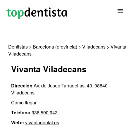
BUSCAR DENTISTA
Dentistas
>
Barcelona (provincia)
>
Viladecans
> Vivanta
Viladecans
PARA CLÍNICAS DENTALES
Vivanta Viladecans
CONTACTAR
Dirección
Av. de Josep Tarradellas, 40, 08840 -
Viladecans
Cómo llegar
Teléfono
936 590 943
Web::
vivantadental.es