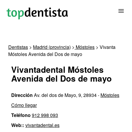
BUSCAR DENTISTA
Dentistas
>
Madrid (provincia)
>
Móstoles
> Vivanta
Móstoles Avenida del Dos de mayo
PARA CLÍNICAS DENTALES
Vivantadental Móstoles
CONTACTAR
Avenida del Dos de mayo
Dirección
Av. del dos de Mayo, 9, 28934 -
Móstoles
Cómo llegar
Teléfono
912 998 093
Web::
vivantadental.es