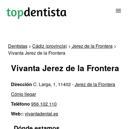
BUSCAR DENTISTA
Dentistas
>
Cádiz (provincia)
>
Jerez de la Frontera
>
Vivanta Jerez de la Frontera
PARA CLÍNICAS DENTALES
Vivanta Jerez de la Frontera
CONTACTAR
Dirección
C. Larga, 1, 11402 -
Jerez de la Frontera
Cómo llegar
Teléfono
956 102 110
Web::
vivantadental.es
Dónde estamos