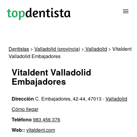
BUSCAR DENTISTA
Dentistas
>
Valladolid (provincia)
>
Valladolid
> Vitaldent
Valladolid Embajadores
PARA CLÍNICAS DENTALES
Vitaldent Valladolid
CONTACTAR
Embajadores
Dirección
C. Embajadores, 42-44, 47013 -
Valladolid
Cómo llegar
Teléfono
983 456 376
Web::
vitaldent.com