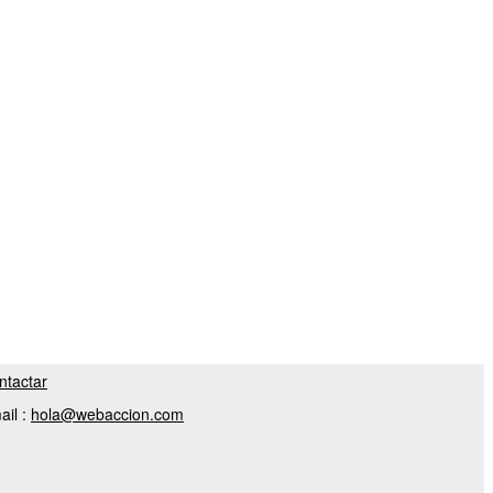
ntactar
ail :
hola@webaccion.com