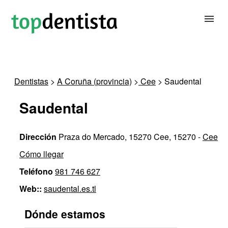
BUSCAR DENTISTA
Dentistas
>
A Coruña (provincia)
>
Cee
> Saudental
PARA CLÍNICAS DENTALES
Saudental
CONTACTAR
Dirección
Praza do Mercado, 15270 Cee, 15270 -
Cee
Cómo llegar
Teléfono
981 746 627
Web::
saudental.es.tl
Dónde estamos