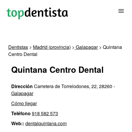
BUSCAR DENTISTA
Dentistas
>
Madrid (provincia)
>
Galapagar
> Quintana
Centro Dental
PARA CLÍNICAS DENTALES
Quintana Centro Dental
CONTACTAR
Dirección
Carretera de Torrelodones, 22, 28260 -
Galapagar
Cómo llegar
Teléfono
918 582 573
Web::
dentalquintana.com