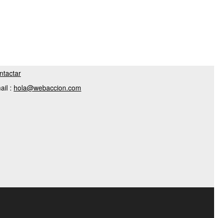
ntactar
ail :
hola@webaccion.com