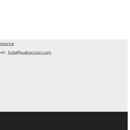
ntactar
ail :
hola@webaccion.com