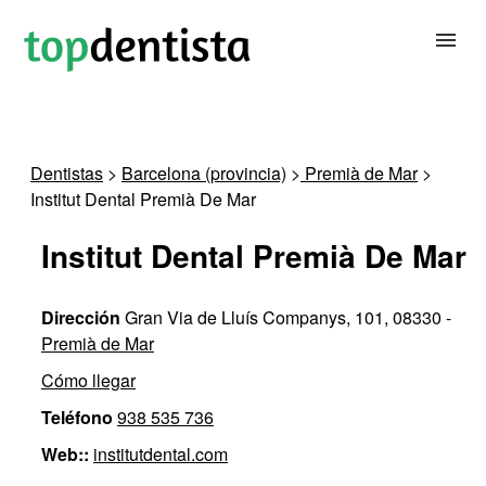
BUSCAR DENTISTA
Dentistas
>
Barcelona (provincia)
>
Premià de Mar
>
Institut Dental Premià De Mar
PARA CLÍNICAS DENTALES
Institut Dental Premià De Mar
CONTACTAR
Dirección
Gran Via de Lluís Companys, 101, 08330 -
Premià de Mar
Cómo llegar
Teléfono
938 535 736
Web::
institutdental.com