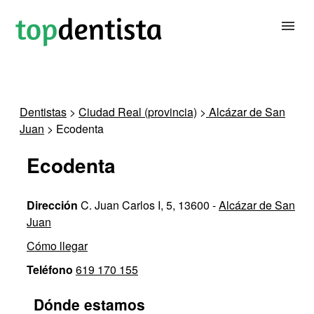
BUSCAR DENTISTA
Dentistas
>
Ciudad Real (provincia)
>
Alcázar de San
Juan
> Ecodenta
PARA CLÍNICAS DENTALES
Ecodenta
CONTACTAR
Dirección
C. Juan Carlos I, 5, 13600 -
Alcázar de San
Juan
Cómo llegar
Teléfono
619 170 155
Dónde estamos