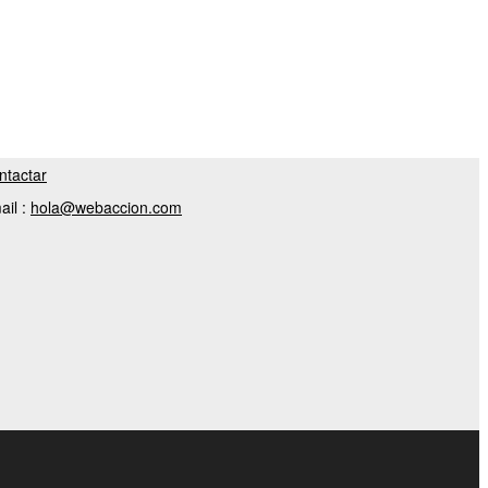
ntactar
ail :
hola@webaccion.com