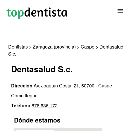
BUSCAR DENTISTA
Dentistas
>
Zaragoza (provincia)
>
Caspe
> Dentasalud
S.c.
PARA CLÍNICAS DENTALES
Dentasalud S.c.
CONTACTAR
Dirección
Av. Joaquín Costa, 21, 50700 -
Caspe
Cómo llegar
Teléfono
876 636 172
Dónde estamos