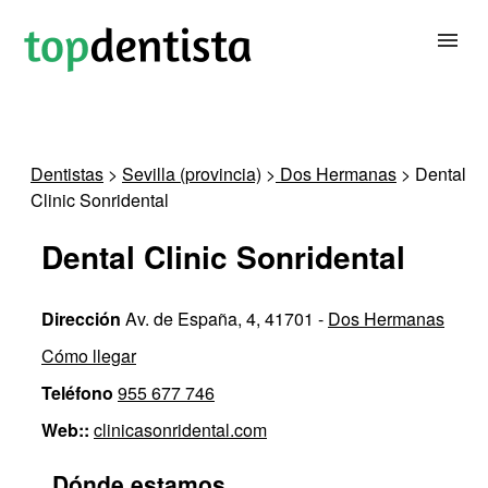
BUSCAR DENTISTA
Dentistas
>
Sevilla (provincia)
>
Dos Hermanas
> Dental
Clinic Sonridental
PARA CLÍNICAS DENTALES
Dental Clinic Sonridental
CONTACTAR
Dirección
Av. de España, 4, 41701 -
Dos Hermanas
Cómo llegar
Teléfono
955 677 746
Web::
clinicasonridental.com
Dónde estamos