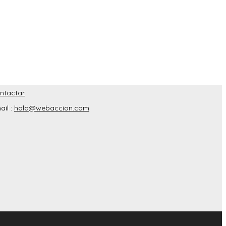
ntactar
ail :
hola@webaccion.com