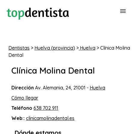
BUSCAR DENTISTA
Dentistas
>
Huelva (provincia)
>
Huelva
> Clínica Molina
Dental
PARA CLÍNICAS DENTALES
Clínica Molina Dental
CONTACTAR
Dirección
Av. Alemania, 24, 21001 -
Huelva
Cómo llegar
Teléfono
638 702 911
Web::
clinicamolinadental.es
Dónde estamos