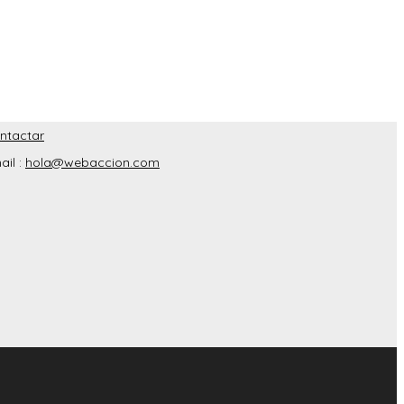
ntactar
ail :
hola@webaccion.com