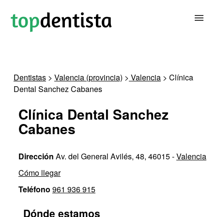
BUSCAR DENTISTA
Dentistas
>
Valencia (provincia)
>
Valencia
> Clínica
Dental Sanchez Cabanes
PARA CLÍNICAS DENTALES
Clínica Dental Sanchez
CONTACTAR
Cabanes
Dirección
Av. del General Avilés, 48, 46015 -
Valencia
Cómo llegar
Teléfono
961 936 915
Dónde estamos