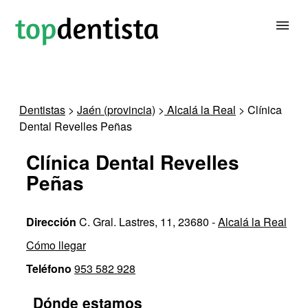
BUSCAR DENTISTA
Dentistas
>
Jaén (provincia)
>
Alcalá la Real
> Clínica
Dental Revelles Peñas
PARA CLÍNICAS DENTALES
Clínica Dental Revelles
CONTACTAR
Peñas
Dirección
C. Gral. Lastres, 11, 23680 -
Alcalá la Real
Cómo llegar
Teléfono
953 582 928
Dónde estamos