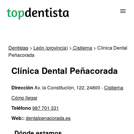
BUSCAR DENTISTA
Dentistas
>
León (provincia)
>
Cistierna
> Clínica Dental
Peñacorada
PARA CLÍNICAS DENTALES
Clínica Dental Peñacorada
CONTACTAR
Dirección
Av. la Constitución, 122, 24800 -
Cistierna
Cómo llegar
Teléfono
987 701 331
Web::
dentalpenacorada.es
Dónde estamos