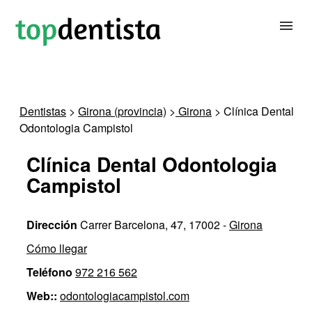
BUSCAR DENTISTA
Dentistas
>
Girona (provincia)
>
Girona
> Clínica Dental
Odontologia Campistol
PARA CLÍNICAS DENTALES
Clínica Dental Odontologia
CONTACTAR
Campistol
Dirección
Carrer Barcelona, 47, 17002 -
Girona
Cómo llegar
Teléfono
972 216 562
Web::
odontologiacampistol.com