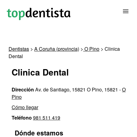
BUSCAR DENTISTA
Dentistas
>
A Coruña (provincia)
>
O Pino
> Clinica
Dental
PARA CLÍNICAS DENTALES
Clinica Dental
CONTACTAR
Dirección
Av. de Santiago, 15821 O Pino, 15821 -
O
Pino
Cómo llegar
Teléfono
981 511 419
Dónde estamos