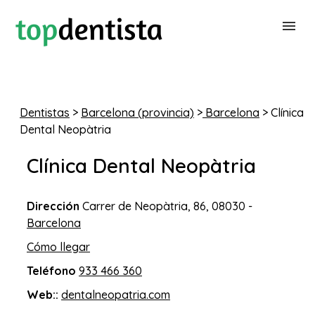
BUSCAR DENTISTA
Dentistas
>
Barcelona (provincia)
>
Barcelona
> Clínica
Dental Neopàtria
PARA CLÍNICAS DENTALES
Clínica Dental Neopàtria
CONTACTAR
Dirección
Carrer de Neopàtria, 86, 08030 -
Barcelona
Cómo llegar
Teléfono
933 466 360
Web::
dentalneopatria.com