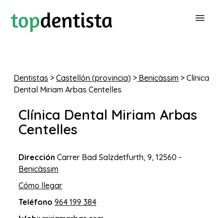
BUSCAR DENTISTA
Dentistas
>
Castellón (provincia)
>
Benicàssim
> Clínica
Dental Miriam Arbas Centelles
PARA CLÍNICAS DENTALES
Clínica Dental Miriam Arbas
CONTACTAR
Centelles
Dirección
Carrer Bad Salzdetfurth, 9, 12560 -
Benicàssim
Cómo llegar
Teléfono
964 199 384