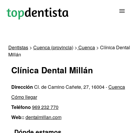
BUSCAR DENTISTA
Dentistas
>
Cuenca (provincia)
>
Cuenca
> Clínica Dental
Millán
PARA CLÍNICAS DENTALES
Clínica Dental Millán
CONTACTAR
Dirección
Cl. de Camino Cañete, 27, 16004 -
Cuenca
Cómo llegar
Teléfono
969 232 770
Web::
dentalmillan.com
Dónde estamos