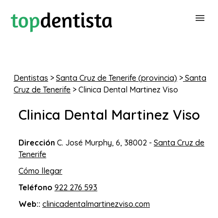
BUSCAR DENTISTA
Dentistas
>
Santa Cruz de Tenerife (provincia)
>
Santa
Cruz de Tenerife
> Clinica Dental Martinez Viso
PARA CLÍNICAS DENTALES
Clinica Dental Martinez Viso
CONTACTAR
Dirección
C. José Murphy, 6, 38002 -
Santa Cruz de
Tenerife
Cómo llegar
Teléfono
922 276 593
Web::
clinicadentalmartinezviso.com