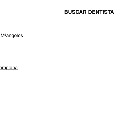
BUSCAR DENTISTA
l Mªangeles
amplona