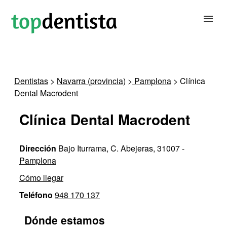
BUSCAR DENTISTA
Dentistas
>
Navarra (provincia)
>
Pamplona
> Clínica
Dental Macrodent
PARA CLÍNICAS DENTALES
Clínica Dental Macrodent
CONTACTAR
Dirección
Bajo Iturrama, C. Abejeras, 31007 -
Pamplona
Cómo llegar
Teléfono
948 170 137
Dónde estamos