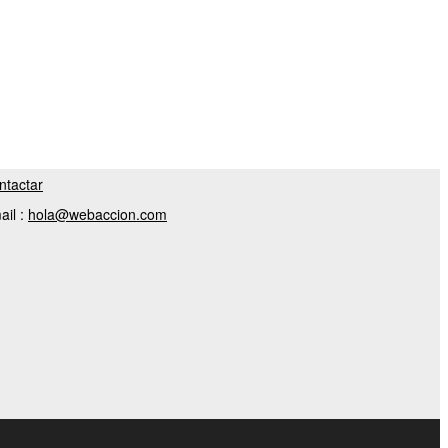
ntactar
ail :
hola@webaccion.com