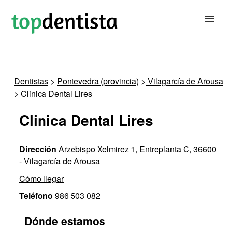
BUSCAR DENTISTA
Dentistas
>
Pontevedra (provincia)
>
Vilagarcía de Arousa
> Clinica Dental Lires
PARA CLÍNICAS DENTALES
Clinica Dental Lires
CONTACTAR
Dirección
Arzebispo Xelmirez 1, Entreplanta C, 36600
-
Vilagarcía de Arousa
Cómo llegar
Teléfono
986 503 082
Dónde estamos