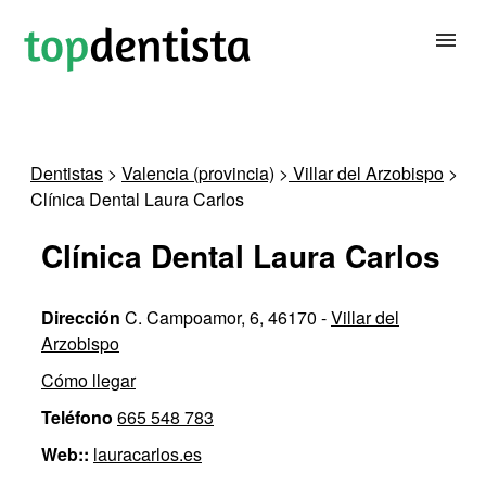
BUSCAR DENTISTA
Dentistas
>
Valencia (provincia)
>
Villar del Arzobispo
>
Clínica Dental Laura Carlos
PARA CLÍNICAS DENTALES
Clínica Dental Laura Carlos
CONTACTAR
Dirección
C. Campoamor, 6, 46170 -
Villar del
Arzobispo
Cómo llegar
Teléfono
665 548 783
Web::
lauracarlos.es