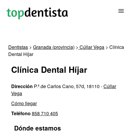
BUSCAR DENTISTA
Dentistas
>
Granada (provincia)
>
Cúllar Vega
> Clínica
Dental Híjar
PARA CLÍNICAS DENTALES
Clínica Dental Híjar
CONTACTAR
Dirección
P.º.de Carlos Cano, 57d, 18110 -
Cúllar
Vega
Cómo llegar
Teléfono
858 710 405
Dónde estamos