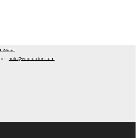
ntactar
ail :
hola@webaccion.com