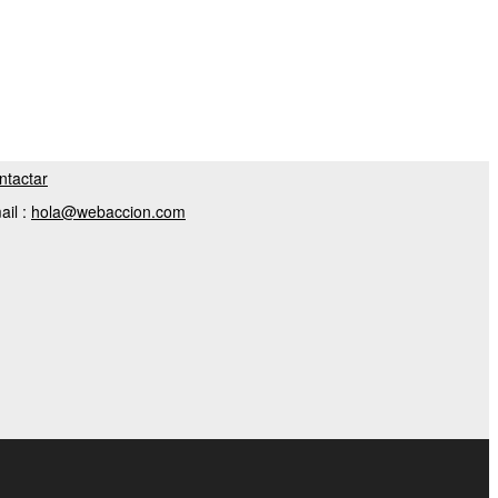
ntactar
ail :
hola@webaccion.com