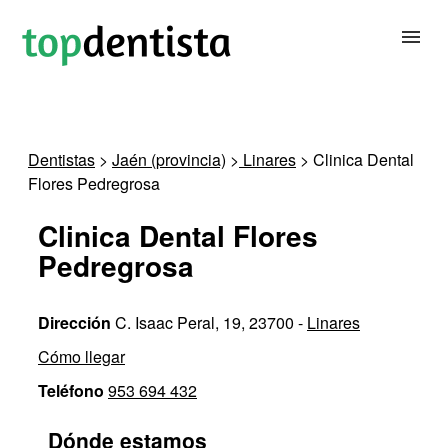
BUSCAR DENTISTA
Dentistas
>
Jaén (provincia)
>
Linares
> Clinica Dental
Flores Pedregrosa
PARA CLÍNICAS DENTALES
Clinica Dental Flores
CONTACTAR
Pedregrosa
Dirección
C. Isaac Peral, 19, 23700 -
Linares
Cómo llegar
Teléfono
953 694 432
Dónde estamos